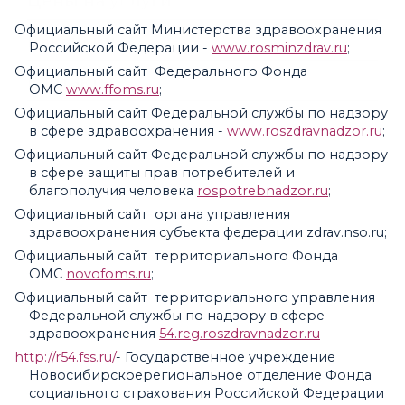
Цены на услуги
Стабилоплатформа - тренинги с ритмическими
РЕГЛАМЕНТИРУЮЩИЕ ДОКУМЕНТЫ
Детский лечебный массаж
упражнениями
Видео
Официальный сайт Министерства здравоохранения
СТРАХОВЫЕ КОМПАНИИ
Логопедическая помощь
Вакансии
Российской Федерации -
www.rosminzdrav.ru
;
Метод мозжечковой стимуляции
Фотогалерея
Документы об охране труда
Психологическая коррекция
Официальный сайт Федерального Фонда
Контакты
Статьи
ОМС
www.ffoms.ru
;
Лицензия
Патопсихологическая диагностика
Официальный сайт Федеральной службы по надзору
Формирование готовности к учебной
в сфере здравоохранения -
www.roszdravnadzor.ru
;
деятельности
Официальный сайт Федеральной службы по надзору
в сфере защиты прав потребителей и
Диагностика актуального психического развития
благополучия человека
rospotrebnadzor.ru
;
Нейропсихологическая диагностика
Официальный сайт органа управления
здравоохранения субъекта федерации zdrav.nso.ru;
Официальный сайт территориального Фонда
ОМС
novofoms.ru
;
Официальный сайт территориального управления
Федеральной службы по надзору в сфере
здравоохранения
54.reg.roszdravnadzor.ru
http://r54.fss.ru/
- Государственное учреждение
Новосибирскоерегиональное отделение Фонда
социального страхования Российской Федерации