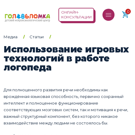
0
ОНЛАЙН-
КОНСУЛЬТАЦИИ
Медиа
Статьи
Использование игровых
О нас
технологий в работе
логопеда
Услуги
Новости
Сотрудники центра
Информация для пациентов
Для полноценного развития речи необходимы как
Прием детского врача невролога
врождённая языковая способность, первично сохранный
ПРАВОВАЯ ИНФОРМАЦИЯ
Методики
интеллект и полноценное функционирование
Нейропсихологическая помощь
соответствующих мозговых систем, так и мотивация к речи,
О наших центрах
важный структурный компонент, без которого никакое
Нейропсихологическая коррекция
Медиа
График работы специалистов ДНПЦ
взаимодействие между людьми не состоялось бы.
БОС (биологическая обратная связь)
«Головоломка»
Нарушения поведения и эмоций