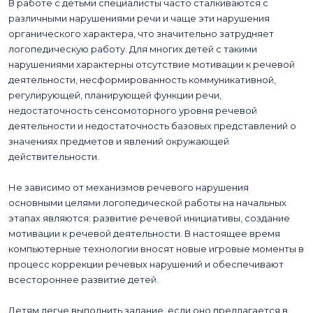
Цены на услуги
В работе с детьми специалисты часто сталкиваются с
Стабилоплатформа - тренинги с ритмическими
РЕГЛАМЕНТИРУЮЩИЕ ДОКУМЕНТЫ
Детский лечебный массаж
упражнениями
Видео
различными нарушениями речи и чаще эти нарушения
СТРАХОВЫЕ КОМПАНИИ
Логопедическая помощь
Вакансии
органического характера, что значительно затрудняет
Метод мозжечковой стимуляции
Фотогалерея
логопедическую работу. Для многих детей с такими
Документы об охране труда
Психологическая коррекция
Контакты
нарушениями характерны отсутствие мотивации к речевой
Статьи
Лицензия
Патопсихологическая диагностика
деятельности, несформированность коммуникативной,
регулирующей, планирующей функции речи,
Формирование готовности к учебной
недостаточность сенсомоторного уровня речевой
деятельности
деятельности и недостаточность базовых представлений о
Диагностика актуального психического развития
значениях предметов и явлений окружающей
действительности.
Нейропсихологическая диагностика
Не зависимо от механизмов речевого нарушения
основными целями логопедической работы на начальных
этапах являются: развитие речевой инициативы, создание
мотивации к речевой деятельности. В настоящее время
компьютерные технологии вносят новые игровые моменты в
процесс коррекции речевых нарушений и обеспечивают
всестороннее развитие детей.
Детям легче выполнить задание, если оно предлагается в